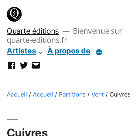
Aller
au
contenu
Bienvenue sur
Quarte éditions
quarte-editions.fr
Artistes
À propos de
Facebook
Twitter
E-
mail
Accueil
/
Accueil
/
Partitions
/
Vent
/ Cuivres
Cuivres