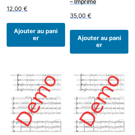
– Imprimé
12,00
€
35,00
€
Ajouter au pani
er
Ajouter au pani
er