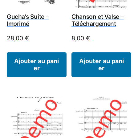
Gucha’s Suite –
Chanson et Valse –
Imprimé
Téléchargement
28,00
€
8,00
€
Ajouter au pani
Ajouter au pani
er
er