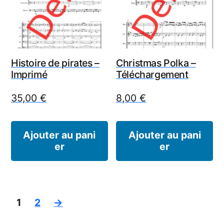
Histoire de pirates –
Christmas Polka –
Imprimé
Téléchargement
35,00
€
8,00
€
Ajouter au pani
Ajouter au pani
er
er
1
2
→