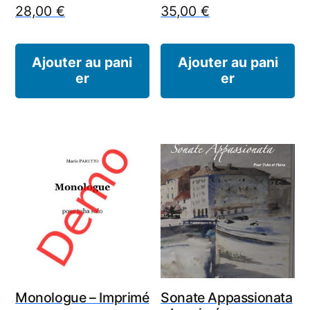
28,00
€
35,00
€
Ajouter au pani
Ajouter au pani
er
er
Monologue – Imprimé
Sonate Appassionata