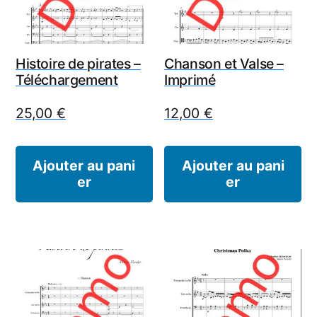
Histoire de pirates –
Chanson et Valse –
Téléchargement
Imprimé
25,00
€
12,00
€
Ajouter au pani
Ajouter au pani
er
er